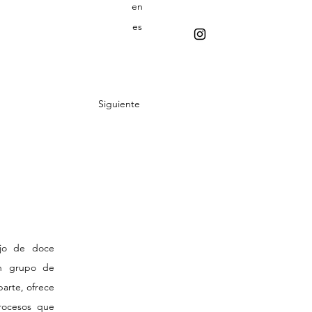
en
es
Siguiente
ajo de doce
un grupo de
parte, ofrece
rocesos que